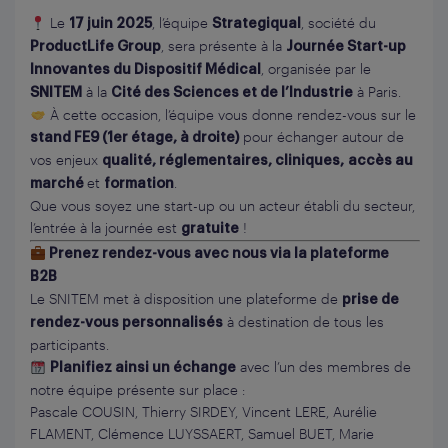
Le
, l’équipe
, société du
17 juin 2025
Strategiqual
, sera présente à la
ProductLife Group
Journée Start-up
, organisée par le
Innovantes du Dispositif Médical
à la
à Paris.
SNITEM
Cité des Sciences et de l’Industrie
À cette occasion, l’équipe vous donne rendez-vous sur le
pour échanger autour de
stand FE9 (1er étage, à droite)
vos enjeux
qualité, réglementaires, cliniques,
accès au
et
.
marché
formation
Que vous soyez une start-up ou un acteur établi du secteur,
l’entrée à la journée est
!
gratuite
Prenez rendez-vous avec nous via la plateforme
B2B
Le SNITEM met à disposition une plateforme de
prise de
à destination de tous les
rendez-vous personnalisés
participants.
avec l’un des membres de
Planifiez ainsi un échange
notre équipe présente sur place :
Pascale COUSIN, Thierry SIRDEY, Vincent LERE, Aurélie
FLAMENT, Clémence LUYSSAERT, Samuel BUET, Marie